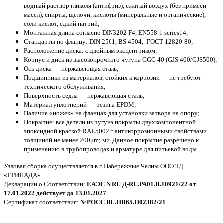
водный раствор гликоля (антифриз), сжатый воздух (без примеси
масел), спирты, щелочи, кислоты (минеральные и органические),
соли кислот, едкий натрий;
Монтажная длина согласно DIN3202 F4, EN558-1 series14;
Стандарты по фланцу: DIN 2501, BS 4504, ГОСТ 12820-80;
Расположение диска: с двойным эксцентриком;
Корпус и диск из высокопрочного чугуна GGG 40 (GJS 400/GJS500);
Ось диска — нержавеющая сталь;
Подшипники из материалов, стойких к коррозии — не требуют
технического обслуживания;
Поверхность седла — нержавеющая сталь;
Материал уплотнений — резина EPDM;
Наличие «ножек» на фланцах для установки затвора на опору;
Покрытие: все детали из чугуна покрыты двухкомпонентной
эпоксидной краской RAL5002 с антикоррозионными свойствами
толщиной не менее 200μm; ми. Данное покрытие разрешено к
применению в трубопроводах и арматуре для питьевой воды.
Узловая сборка осуществляется в г. Набережные Челны ООО ТД
«ГРИНАДА».
Декларации о Соответствии:
ЕАЭС N RU Д-RU.РА01.В.10921/22 от
17.01.2022 действует до 13.01.2027
Сертификат соответствия:
№РОСС
RU
.
HB
65.
H
02382/21