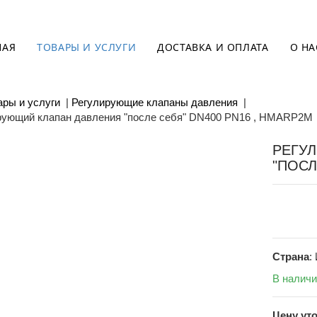
НАЯ
ТОВАРЫ И УСЛУГИ
ДОСТАВКА И ОПЛАТА
О НА
ары и услуги
|
Регулирующие клапаны давления
|
рующий клапан давления "после себя" DN400 PN16 , HMARP2M
РЕГУ
"ПОСЛ
Страна
:
В налич
Цену ут