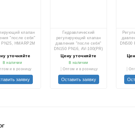
лирующий клапан
Гидравлический
Регул
ения "после себя"
регулирующий клапан
давлен
 PN25, HMARP2M
давления "после себя"
DN500 
DN150 PN16, AV-100(PR)
ну уточняйте
Цену уточняйте
Цен
В наличии
В наличии
птом и в розницу
Оптом и в розницу
Опт
тавить заявку
Оставить заявку
Ост
ОГ