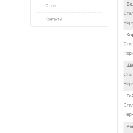
Бо
О нас
Стал
Контакты
Нер
Ко
Стал
Нер
Ша
Стал
Нер
Га
Стал
Нер
Рe