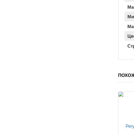
Ма
Ми
Ма
Цв
Ст
ПОХО