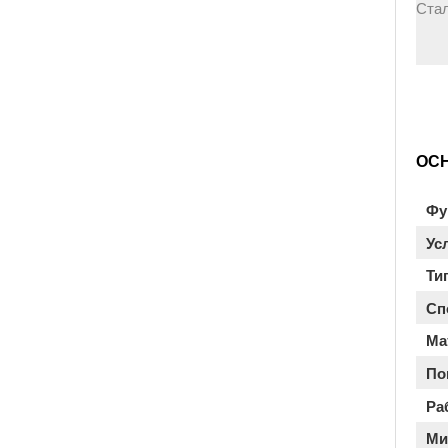
Ста
ОС
Фу
Ус
Ти
Сп
Ма
По
Ра
Ми