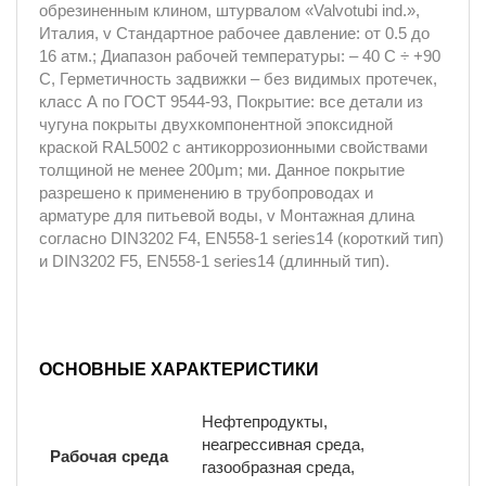
обрезиненным клином, штурвалом «Valvotubi ind.»,
Италия, v Стандартное рабочее давление: от 0.5 до
16 атм.; Диапазон рабочей температуры: – 40 С ÷ +90
С, Герметичность задвижки – без видимых протечек,
класс А по ГОСТ 9544-93, Покрытие: все детали из
чугуна покрыты двухкомпонентной эпоксидной
краской RAL5002 с антикоррозионными свойствами
толщиной не менее 200μm; ми. Данное покрытие
разрешено к применению в трубопроводах и
арматуре для питьевой воды, v Монтажная длина
согласно DIN3202 F4, EN558-1 series14 (короткий тип)
и DIN3202 F5, EN558-1 series14 (длинный тип).
ОСНОВНЫЕ ХАРАКТЕРИСТИКИ
Нефтепродукты,
неагрессивная среда,
Рабочая среда
газообразная среда,