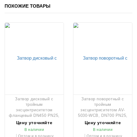
ПОХОЖИЕ ТОВАРЫ
Затвор дисковый с
Затвор поворотный с
тройным
тройным
эксцентриситетом
эксцентриситетом AV-
фланцевый DN450 PN25,
5030-WCB, DN700 PN25,
тип U-Section, AV-5030
редуктором и штурвалом
Цену уточняйте
Цену уточняйте
В наличии
В наличии
Оптом и в розницу
Оптом и в розницу