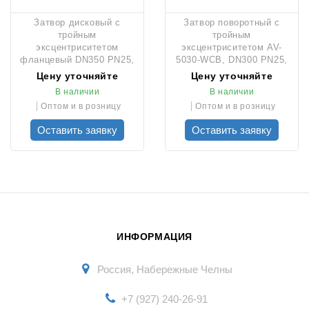
Затвор дисковый с
Затвор поворотный с
тройным
тройным
эксцентриситетом
эксцентриситетом AV-
фланцевый DN350 PN25,
5030-WCB, DN300 PN25,
тип U-Section, AV-5030
редуктором и штурвалом
Цену уточняйте
Цену уточняйте
В наличии
В наличии
Оптом и в розницу
Оптом и в розницу
Оставить заявку
Оставить заявку
ИНФОРМАЦИЯ
Россия, Набережные Челны
+7 (927) 240-26-91