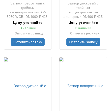
Затвор поворотный с
Затвор дисковый с
тройным
тройным
эксцентриситетом AV-
эксцентриситетом
5030-WCB, DN1000 PN25,
фланцевый DN400 PN25,
редуктором и штурвалом
тип U-Section, AV-5030
Цену уточняйте
Цену уточняйте
В наличии
В наличии
Оптом и в розницу
Оптом и в розницу
Оставить заявку
Оставить заявку